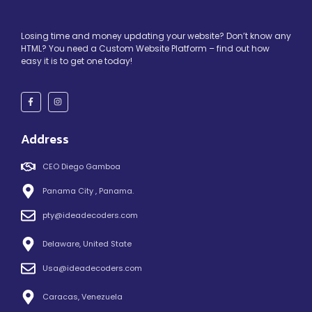
Losing time and money updating your website? Don’t know any
HTML? You need a Custom Website Platform – find out how
easy it is to get one today!
Address
CEO Diego Gamboa
Panama City , Panama.
pty@ideadecoders.com
Delaware, United State
Usa@ideadecoders.com
Caracas, Venezuela