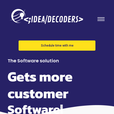
Schedule time with me
The Software solution
Gets more
customer
S
o
f
t
w
a
r
e
|