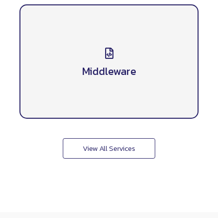
Middleware
Developing software that connects different
Middleware
applications and systems, improving
communication and efficiency.
View All Services