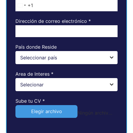
+1
United States +1
Dirección de correo electrónico
*
País donde Reside
Seleccionar país
Area de Interes
*
Selecionar
Sube tu CV
*
Elegir archivo
Ningún archivo seleccionado