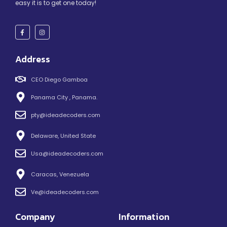
easy it is to get one today!
Address
CEO Diego Gamboa
Panama City , Panama.
pty@ideadecoders.com
Delaware, United State
Usa@ideadecoders.com
Caracas, Venezuela
Ve@ideadecoders.com
Company
Information