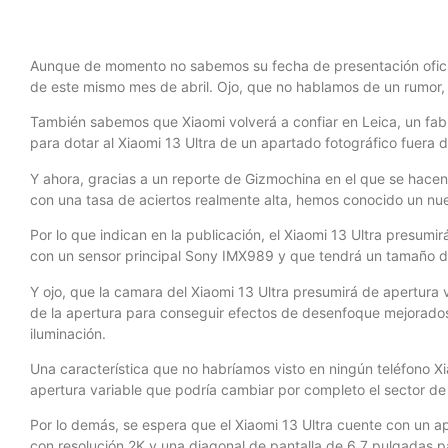
Aunque de momento no sabemos su fecha de presentación oficial,
de este mismo mes de abril. Ojo, que no hablamos de un rumor,
También sabemos que Xiaomi volverá a confiar en Leica, un fabr
para dotar al Xiaomi 13 Ultra de un apartado fotográfico fuera
Y ahora, gracias a un reporte de Gizmochina en el que se hacen
con una tasa de aciertos realmente alta, hemos conocido un nue
Por lo que indican en la publicación, el Xiaomi 13 Ultra presum
con un sensor principal Sony IMX989 y que tendrá un tamaño 
Y ojo, que la camara del Xiaomi 13 Ultra presumirá de apertura va
de la apertura para conseguir efectos de desenfoque mejorados
iluminación.
Una característica que no habríamos visto en ningún teléfono Xi
apertura variable que podría cambiar por completo el sector de 
Por lo demás, se espera que el Xiaomi 13 Ultra cuente con un 
con resolución 2K y una diagonal de pantalla de 6,7 pulgadas p