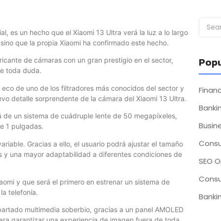
 es un hecho que el Xiaomi 13 Ultra verá la luz a lo largo
 sino que la propia Xiaomi ha confirmado este hecho.
Popu
icante de cámaras con un gran prestigio en el sector,
 de toda duda.
 eco de uno de los filtradores más conocidos del sector y
Fina
vo detalle sorprendente de la cámara del Xiaomi 13 Ultra.
Bankin
irá de un sistema de cuádruple lente de 50 megapíxeles,
Busin
de 1 pulgadas.
Consu
riable. Gracias a ello, el usuario podrá ajustar el tamaño
 y una mayor adaptabilidad a diferentes condiciones de
SEO O
Consu
aomi y que será el primero en estrenar un sistema de
la telefonía.
Bankin
apartado multimedia soberbio, gracias a un panel AMOLED
ara garantizar una experiencia de imagen fuera de toda