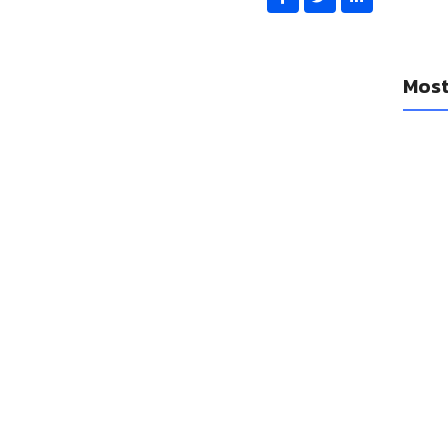
Most
YouTub
diario
cancio
14 a
Se filt
Watch 1
14 a
Las Ap
mejora
14 a
Las emp
un réco
adquis
14 a