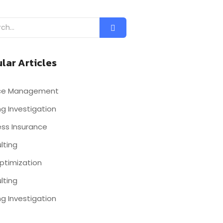
lar Articles
nce Management
g Investigation
ess Insurance
lting
ptimization
lting
g Investigation