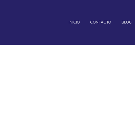
INICIO
CONTACTO
BLOG
TRA SERÁ MÁS
TE DE LO QUE
S