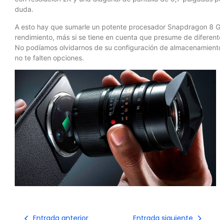
duda.
A esto hay que sumarle un potente procesador Snapdragon 8 Ge
rendimiento, más si se tiene en cuenta que presume de diferen
No podíamos olvidarnos de su configuración de almacenamiento
no te falten opciones.
Entrada anterior
Entrada siguiente