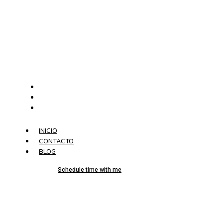
INICIO
CONTACTO
BLOG
INICIO
CONTACTO
BLOG
Xavi: "Mis
Schedule time with me