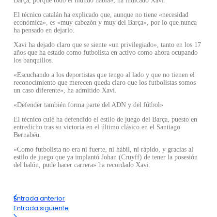
Barça, porque todo el mundo habla», ha indicado Xavi.
El técnico catalán ha explicado que, aunque no tiene «necesidad
económica», es «muy cabezón y muy del Barça», por lo que nunca
ha pensado en dejarlo.
Xavi ha dejado claro que se siente «un privilegiado», tanto en los 17
años que ha estado como futbolista en activo como ahora ocupando
los banquillos.
«Escuchando a los deportistas que tengo al lado y que no tienen el
reconocimiento que merecen queda claro que los futbolistas somos
un caso diferente», ha admitido Xavi.
«Defender también forma parte del ADN y del fútbol»
El técnico culé ha defendido el estilo de juego del Barça, puesto en
entredicho tras su victoria en el último clásico en el Santiago
Bernabéu.
«Como futbolista no era ni fuerte, ni hábil, ni rápido, y gracias al
estilo de juego que ya implantó Johan (Cruyff) de tener la posesión
del balón, pude hacer carrera» ha recordado Xavi.
Entrada anterior
Entrada siguiente