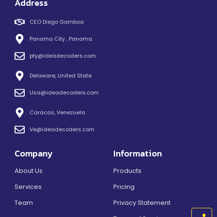
Address
CEO Diego Gamboa
Panama City , Panama.
pty@ideadecoders.com
Delaware, United State
Usa@ideadecoders.com
Caracas, Venezuela
Ve@ideadecoders.com
Company
Information
About Us
Products
Services
Pricing
Team
Privacy Statement