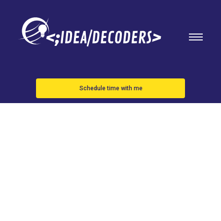
Schedule time with me
Samsung
Galaxy Z
Fold7 será