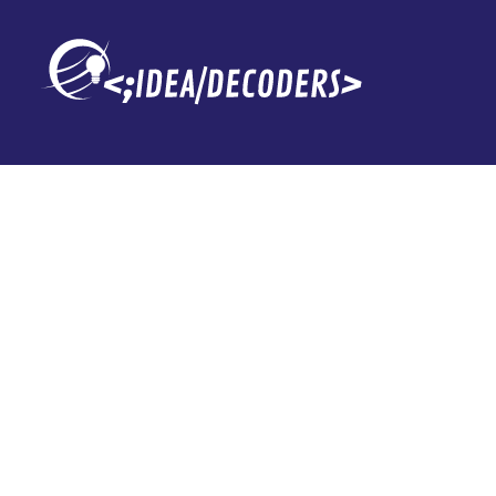
Samsung Galax
OneUI 8 está 
realidad