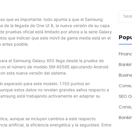
aso que es importante: todo apunta a que el Samsung
se de la llegada de One UI 8, la nueva versión de su capa
 pruebas oficial está limitado por ahora a la serie Galaxy
Popu
os que indican que este móvil de gama media está en el
o antes posible.
Fina
8 para el Samsung Galaxy A55 llega desde la prueba de
Bankin
vo con el número de modelo SM-A556E ejecutando Android
con esta nueva versión del sistema.
Busin
lo esperado para este modelo: 1.150 puntos en
Consu
Aunque estos datos no revelan grandes saltos respecto a
SEO O
e Samsung está trabajando activamente en adaptar su
Consu
Bankin
ética, aunque se incluyen cambios a este respecto.
 artificial, la eficiencia energética y la seguridad. Entre