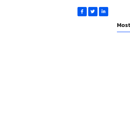
Most
YouTub
diario
cancio
14 a
Se filt
Watch 1
14 a
Las Ap
mejora
14 a
Las emp
un réco
adquis
14 a