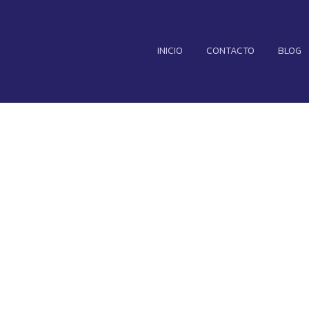
INICIO
CONTACTO
BLOG
y A55: la llega
muy cerca de se