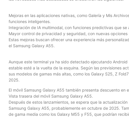
Mejoras en las aplicaciones nativas, como Galería y Mis Archiv
funciones inteligentes.
Integración de IA multimodal, con funciones predictivas que se 
Mayor control de privacidad y seguridad, con nuevas opciones 
Estas mejoras buscan ofrecer una experiencia más personalizad
el Samsung Galaxy A55.
Aunque este terminal ya ha sido detectado ejecutando Android 
estable esté a la vuelta de la esquina. Según las previsiones a
sus modelos de gamas más altas, como los Galaxy S25, Z Fold7 y Z 
2025.
El móvil Samsung Galaxy A55 también presenta descuento en el
Vista trasera del móvil Samsung Galaxy A55.
Después de estos lanzamientos, se espera que la actualización 
Samsung Galaxy A55, probablemente en octubre de 2025. Tambié
de gama media como los Galaxy M55 y F55, que podrían recibir 