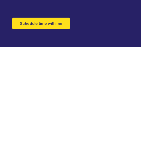
Schedule time with me
da de
r una