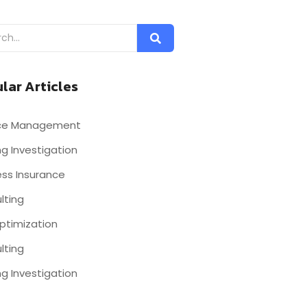
lar Articles
nce Management
g Investigation
ess Insurance
lting
ptimization
lting
g Investigation