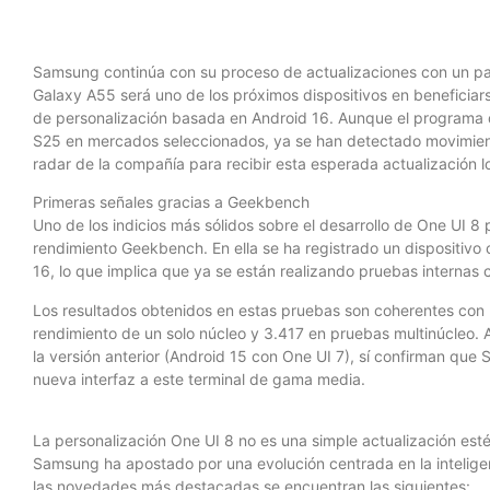
Samsung continúa con su proceso de actualizaciones con un p
Galaxy A55 será uno de los próximos dispositivos en beneficiar
de personalización basada en Android 16. Aunque el programa de
S25 en mercados seleccionados, ya se han detectado movimient
radar de la compañía para recibir esta esperada actualización l
Primeras señales gracias a Geekbench
Uno de los indicios más sólidos sobre el desarrollo de One UI 
rendimiento Geekbench. En ella se ha registrado un dispositi
16, lo que implica que ya se están realizando pruebas internas 
Los resultados obtenidos en estas pruebas son coherentes con 
rendimiento de un solo núcleo y 3.417 en pruebas multinúcleo. 
la versión anterior (Android 15 con One UI 7), sí confirman qu
nueva interfaz a este terminal de gama media.
La personalización One UI 8 no es una simple actualización est
Samsung ha apostado por una evolución centrada en la inteligencia
las novedades más destacadas se encuentran las siguientes: