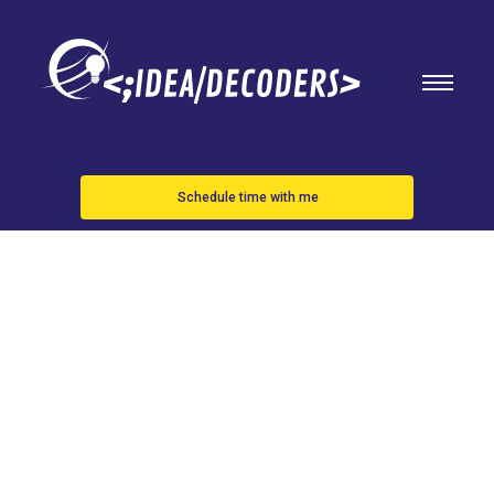
Schedule time with me
Lenovo
ThinkPad X9
14 Aura