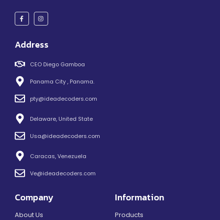
Address
CEO Diego Gamboa
Panama City , Panama.
pty@ideadecoders.com
Delaware, United State
Usa@ideadecoders.com
Caracas, Venezuela
Ve@ideadecoders.com
Company
Information
About Us
Products