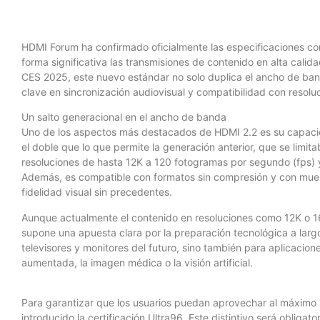
HDMI Forum ha confirmado oficialmente las especificaciones c
forma significativa las transmisiones de contenido en alta calid
CES 2025, este nuevo estándar no solo duplica el ancho de ban
clave en sincronización audiovisual y compatibilidad con resolu
Un salto generacional en el ancho de banda
Uno de los aspectos más destacados de HDMI 2.2 es su capaci
el doble que lo que permite la generación anterior, que se limit
resoluciones de hasta 12K a 120 fotogramas por segundo (fps) 
Además, es compatible con formatos sin compresión y con muest
fidelidad visual sin precedentes.
Aunque actualmente el contenido en resoluciones como 12K o 16
supone una apuesta clara por la preparación tecnológica a larg
televisores y monitores del futuro, sino también para aplicacion
aumentada, la imagen médica o la visión artificial.
Para garantizar que los usuarios puedan aprovechar al máximo
introducido la certificación Ultra96. Este distintivo será obliga