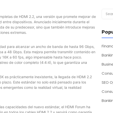
ompletas de HDMI 2.2, una versión que promete mejorar de
ad entre dispositivos. Anunciado inicialmente durante el
da de su predecesor, sino que también introduce mejoras
Popu
ciones extremas.
Fina
dad para alcanzar un ancho de banda de hasta 96 Gbps,
aba a 48 Gbps. Esta mejora permite transmitir contenido en
Bankin
y 16K a 60 fps, algo impensable hasta hace poco.
reo de color completo (4:4:4), lo que garantiza una
Busin
Consu
K es prácticamente inexistente, la llegada de HDMI 2.2
SEO O
o plazo. Este estándar no solo está pensado para los
es emergentes como la realidad virtual, la realidad
Consu
Bankin
 las capacidades del nuevo estándar, el HDMI Forum ha
torio en todos los cables HDMI 2.2 y servirá como garantía