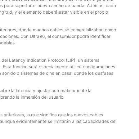
ios para soportar el nuevo ancho de banda. Además, cada
itud, y el elemento deberá estar visible en el propio
anteriores, donde muchos cables se comercializaban como
caciones. Con Ultra96, el consumidor podrá identificar
adables.
del Latency Indication Protocol (LIP), un sistema
o. Esta función será especialmente útil en configuraciones
E
e sonido o sistemas de cine en casa, donde los desfases
B
sobre la latencia y ajustar automáticamente la
Lo
orando la inmersión del usuario.
th
lo
 anteriores, lo que significa que los nuevos cables
s, aunque evidentemente se limitarán a las capacidades del