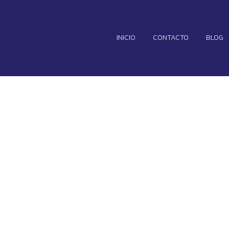
INICIO
CONTACTO
BLOG
 una realidad: 
a una calidad d