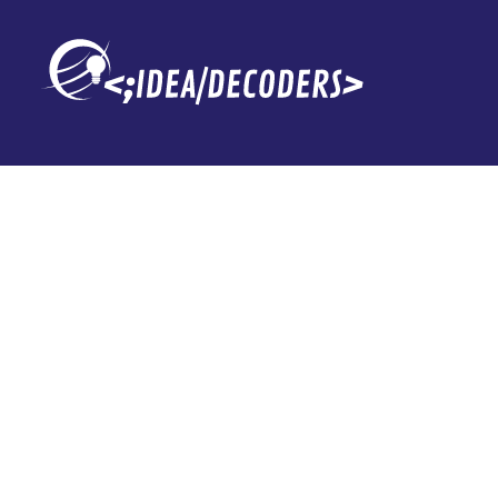
HDMI 2.2 ya es
velocidad par
de 16K