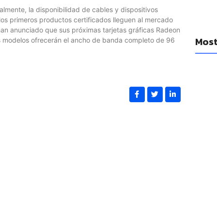
almente, la disponibilidad de cables y dispositivos
os primeros productos certificados lleguen al mercado
an anunciado que sus próximas tarjetas gráficas Radeon
Most
os modelos ofrecerán el ancho de banda completo de 96
YouTub
diario
cancio
14 a
Se filt
Watch 1
14 a
Las Ap
mejora
14 a
Las emp
un réco
adquis
14 a