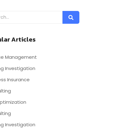
lar Articles
nce Management
g Investigation
ess Insurance
lting
ptimization
lting
g Investigation