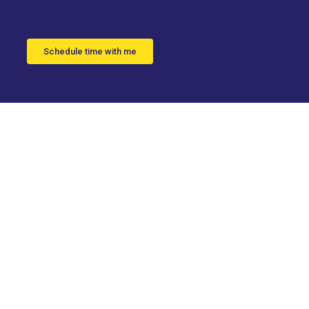
Schedule time with me
más
e vídeo