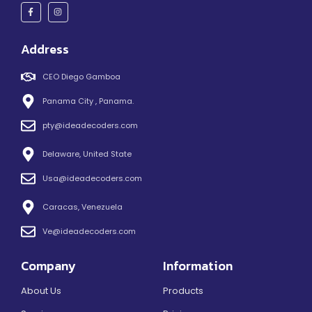
Address
CEO Diego Gamboa
Panama City , Panama.
pty@ideadecoders.com
Delaware, United State
Usa@ideadecoders.com
Caracas, Venezuela
Ve@ideadecoders.com
Company
Information
About Us
Products