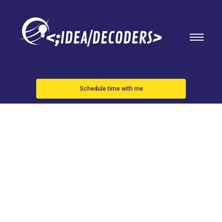
Schedule time with me
La guerra en
Ucrania está
agotando las