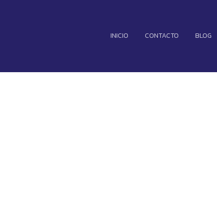
INICIO
CONTACTO
BLOG
Bizarrap y Shak
la más escuchad