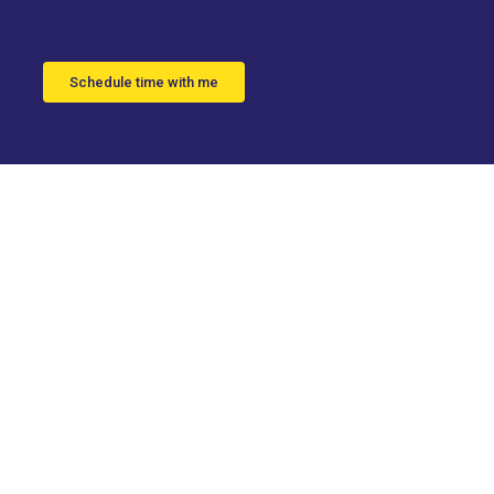
Schedule time with me
ira se
a en