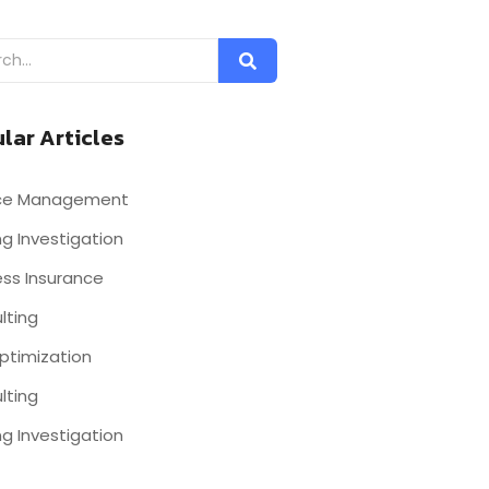
lar Articles
nce Management
g Investigation
ess Insurance
lting
ptimization
lting
g Investigation