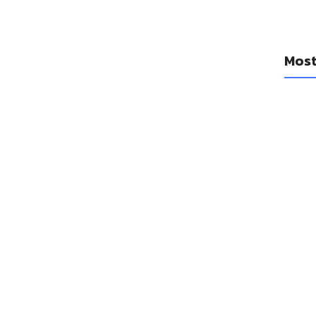
Most
YouTub
diario
cancio
14 a
Se filt
Watch 1
14 a
Las Ap
mejora
14 a
Las emp
un réco
adquis
14 a