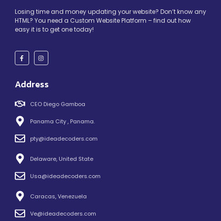
Losing time and money updating your website? Don’t know any
HTML? You need a Custom Website Platform – find out how
easy it is to get one today!
Address
CEO Diego Gamboa
Panama City , Panama.
pty@ideadecoders.com
Delaware, United State
Usa@ideadecoders.com
Caracas, Venezuela
Ve@ideadecoders.com