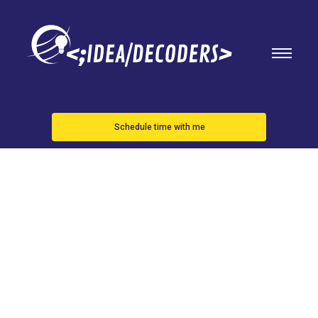
Schedule time with me
La búsqueda
de planetas
habitables