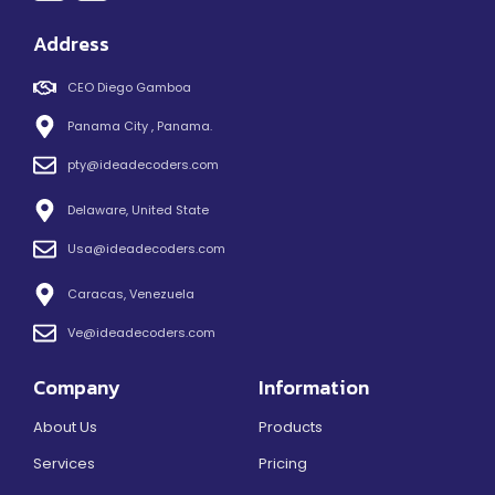
Address
CEO Diego Gamboa
Panama City , Panama.
pty@ideadecoders.com
Delaware, United State
Usa@ideadecoders.com
Caracas, Venezuela
Ve@ideadecoders.com
Company
Information
About Us
Products
Services
Pricing