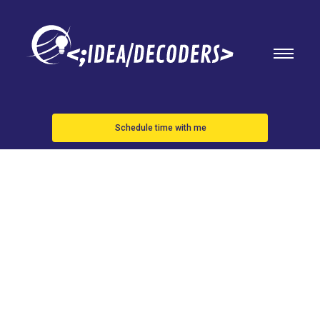
Schedule time with me
El iPhone
plegable ya
es una