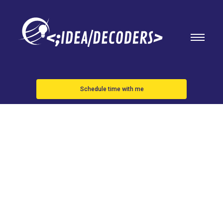
Schedule time with me
El cáncer
agrava el
estado de