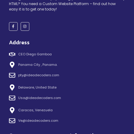
HTML? You need a Custom Website Platform – find out how
easy it is to get one today!
Address
CEO Diego Gamboa
Panama City , Panama.
pty@ideadecoders.com
Delaware, United State
Usa@ideadecoders.com
Caracas, Venezuela
Ve@ideadecoders.com