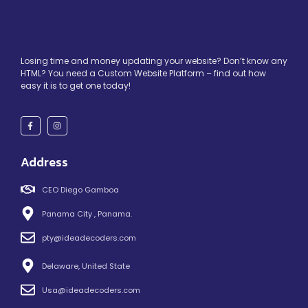
Losing time and money updating your website? Don’t know any
HTML? You need a Custom Website Platform – find out how
easy it is to get one today!
Address
CEO Diego Gamboa
Panama City , Panama.
pty@ideadecoders.com
Delaware, United State
Usa@ideadecoders.com