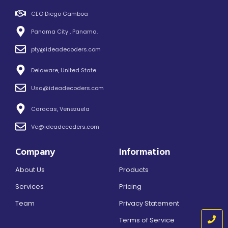
CEO Diego Gamboa
Panama City , Panama.
pty@ideadecoders.com
Delaware, United State
Usa@ideadecoders.com
Caracas, Venezuela
Ve@ideadecoders.com
Company
Information
About Us
Products
Services
Pricing
Team
Privacy Statement
Terms of Service