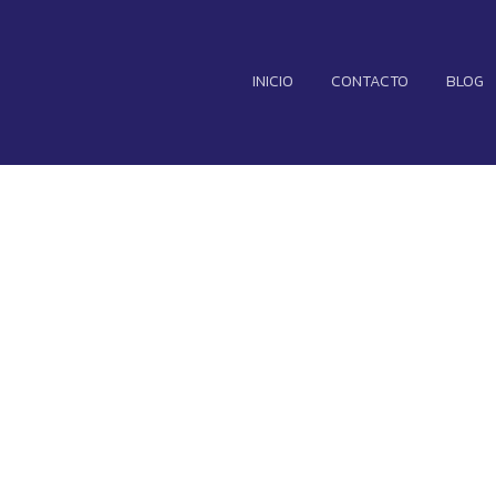
INICIO
CONTACTO
BLOG
n proyector por
smartphone par
tezca