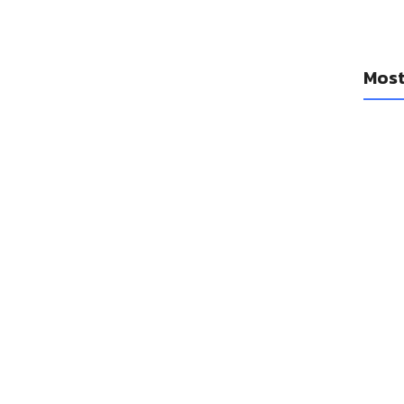
Most
YouTub
diario
cancio
14 a
Se filt
Watch 1
14 a
Las Ap
mejora
14 a
Las emp
un réco
adquis
14 a