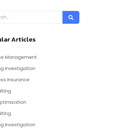
lar Articles
nce Management
g Investigation
ess Insurance
lting
ptimization
lting
g Investigation