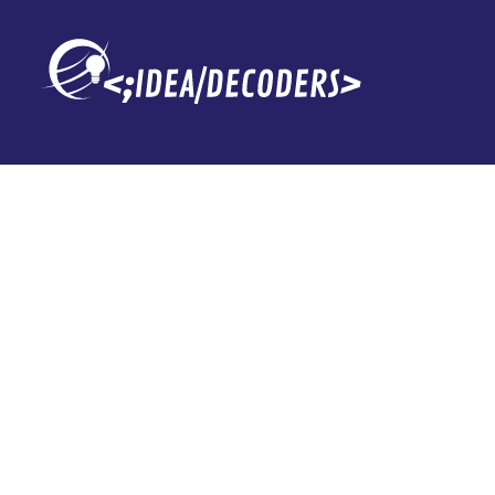
Xiaomi lanza u
con forma de 
donde te ape