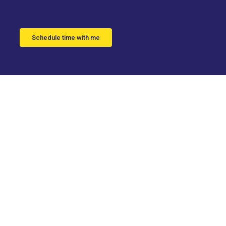
Schedule time with me
tátil
a usar