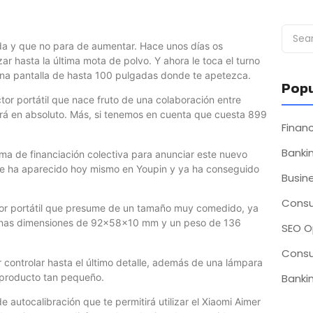
a y que no para de aumentar. Hace unos días os
r hasta la última mota de polvo. Y ahora le toca el turno
a una pantalla de hasta 100 pulgadas donde te apetezca.
Popu
or portátil que nace fruto de una colaboración entre
rá en absoluto. Más, si tenemos en cuenta que cuesta 899
Fina
Bankin
ma de financiación colectiva para anunciar este nuevo
que ha aparecido hoy mismo en Youpin y ya ha conseguido
Busin
Consu
tor portátil que presume de un tamaño muy comedido, ya
unas dimensiones de 92x58x10 mm y un peso de 136
SEO O
Consu
r controlar hasta el último detalle, además de una lámpara
 producto tan pequeño.
Bankin
 autocalibración que te permitirá utilizar el Xiaomi Aimer