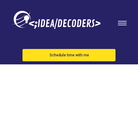
Schedule time with me
Xavi avala la
renovación
de Sergi