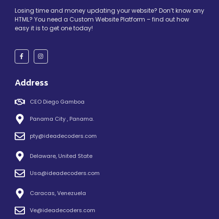
Losing time and money updating your website? Don’t know any
HTML? You need a Custom Website Platform – find out how
easy it is to get one today!
Address
CEO Diego Gamboa
Panama City , Panama.
pty@ideadecoders.com
Delaware, United State
Usa@ideadecoders.com
Caracas, Venezuela
Ve@ideadecoders.com