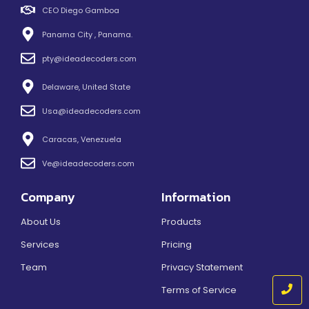
CEO Diego Gamboa
Panama City , Panama.
pty@ideadecoders.com
Delaware, United State
Usa@ideadecoders.com
Caracas, Venezuela
Ve@ideadecoders.com
Company
Information
About Us
Products
Services
Pricing
Team
Privacy Statement
Terms of Service