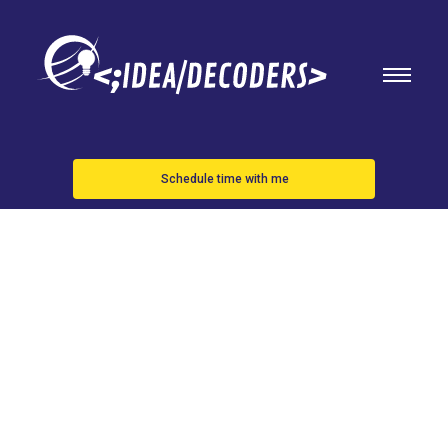
Schedule time with me
Tiroteo en
un Walmart
de