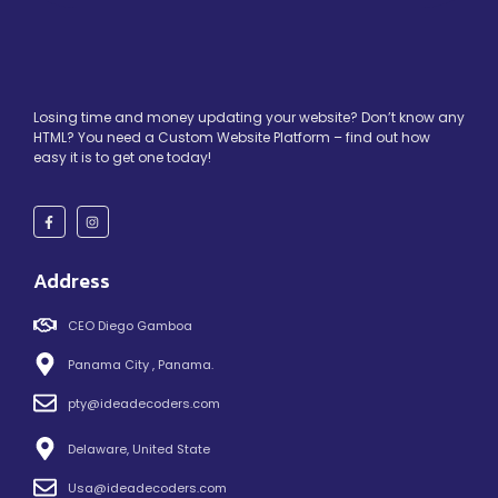
Losing time and money updating your website? Don’t know any
HTML? You need a Custom Website Platform – find out how
easy it is to get one today!
Address
CEO Diego Gamboa
Panama City , Panama.
pty@ideadecoders.com
Delaware, United State
Usa@ideadecoders.com