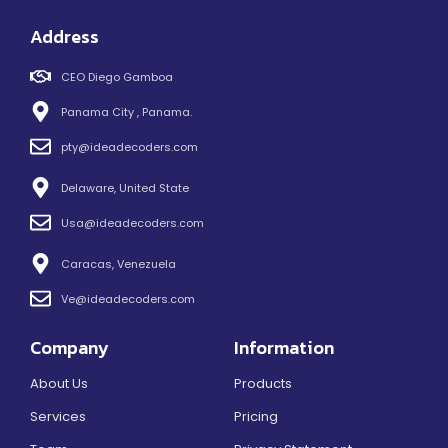
Address
CEO Diego Gamboa
Panama City , Panama.
pty@ideadecoders.com
Delaware, United State
Usa@ideadecoders.com
Caracas, Venezuela
Ve@ideadecoders.com
Company
Information
About Us
Products
Services
Pricing