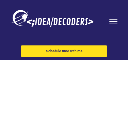
Schedule time with me
TikTok lanza
una app
oficial para