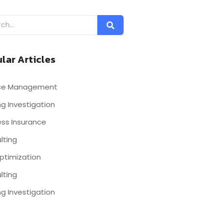
lar Articles
nce Management
g Investigation
ess Insurance
lting
ptimization
lting
g Investigation