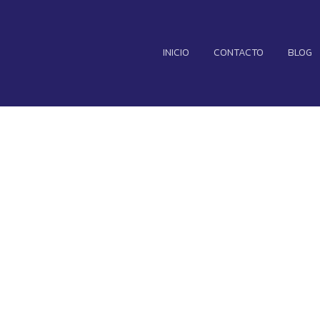
INICIO
CONTACTO
BLOG
y S23 Ultra hu
one