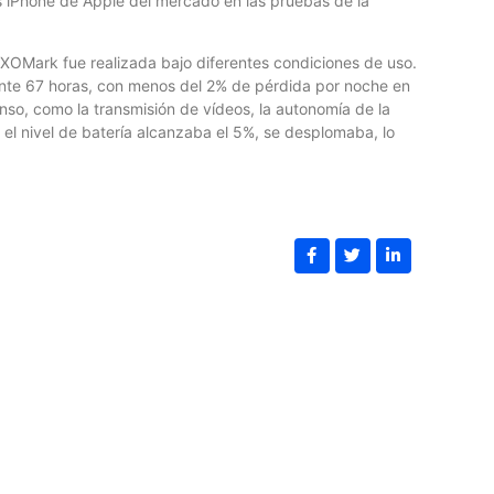
os iPhone de Apple del mercado en las pruebas de la
DXOMark fue realizada bajo diferentes condiciones de uso.
mente 67 horas, con menos del 2% de pérdida por noche en
nso, como la transmisión de vídeos, la autonomía de la
el nivel de batería alcanzaba el 5%, se desplomaba, lo
E
B
Lo
th
lo