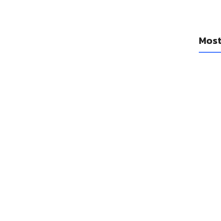
Most
YouTub
diario
cancio
14 a
Se filt
Watch 1
14 a
Las Ap
mejora
14 a
Las emp
un réco
adquis
14 a