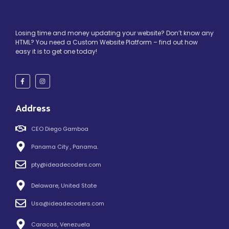
Losing time and money updating your website? Don’t know any
HTML? You need a Custom Website Platform – find out how
easy it is to get one today!
Address
CEO Diego Gamboa
Panama City , Panama.
pty@ideadecoders.com
Delaware, United State
Usa@ideadecoders.com
Caracas, Venezuela