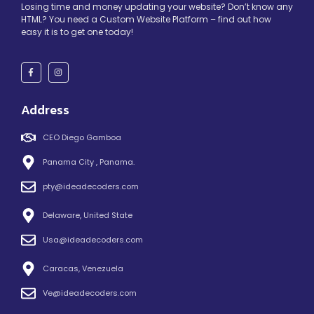
Losing time and money updating your website? Don’t know any
HTML? You need a Custom Website Platform – find out how
easy it is to get one today!
Address
CEO Diego Gamboa
Panama City , Panama.
pty@ideadecoders.com
Delaware, United State
Usa@ideadecoders.com
Caracas, Venezuela
Ve@ideadecoders.com