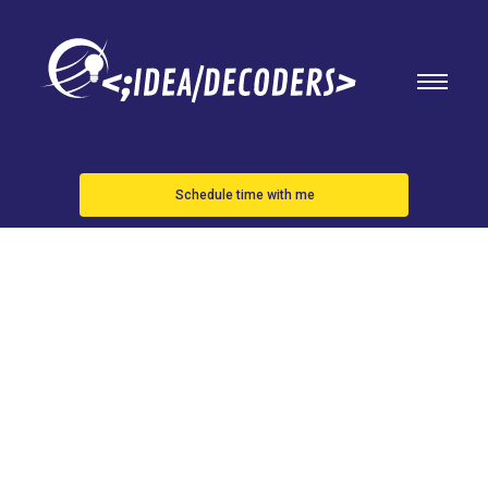
Schedule time with me
Only Fans: la
plataforma
deberá