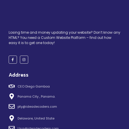
Losing time and money updating your website? Don’t know any
HTML? You need a Custom Website Platform – find out how
easy it is to get one today!
Address
CEO Diego Gamboa
Panama City , Panama.
pty@ideadecoders.com
Delaware, United State
Usa@ideadecoders.com