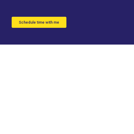
Schedule time with me
con una
ágenes