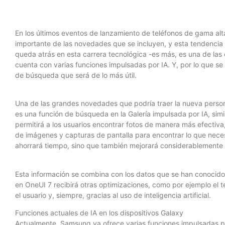
En los últimos eventos de lanzamiento de teléfonos de gama alta, 
importante de las novedades que se incluyen, y esta tendenci
queda atrás en esta carrera tecnológica -es más, es una de las 
cuenta con varias funciones impulsadas por IA. Y, por lo que s
de búsqueda que será de lo más útil.
Una de las grandes novedades que podría traer la nueva person
es una función de búsqueda en la Galería impulsada por IA, simil
permitirá a los usuarios encontrar fotos de manera más efectiv
de imágenes y capturas de pantalla para encontrar lo que necesi
ahorrará tiempo, sino que también mejorará considerablemente l
Esta información se combina con los datos que se han conocido 
en OneUI 7 recibirá otras optimizaciones, como por ejemplo el t
el usuario y, siempre, gracias al uso de inteligencia artificial.
Funciones actuales de IA en los dispositivos Galaxy
Actualmente, Samsung ya ofrece varias funciones impulsadas por