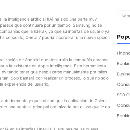
la inteligencia artificial (IA) ha sido una parte muy
a parece que continuará por un tiempo. Samsung no se
compañías que la lidera-, ya que su interfaz de usuario ya
Popu
e ha conocido, OneUI 7 podría incorporar una nueva opción
Fina
alización de Android que desarrolla la compañía coreana
Bankin
ar a la existente en Apple Intelligence. Esta herramienta
a, evitando tener que desplazarse manualmente por miles
Busin
tan. Solo bastará con realizar un proceso, lo que no solo
Consu
a experiencia del usuario.
SEO O
anteriormente y que indican que la aplicación de Galería
Consu
ener una pantalla principal optimizada por el uso que le da
Bankin
 IA en su interfaz OneUI 6.1, algunas de las cuales