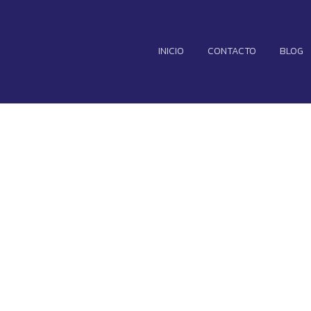
INICIO
CONTACTO
BLOG
msung llegará 
jora en las im