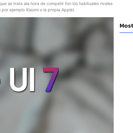
e se trata ala hora de competir fon los habituales rivales
por ejemplo Xiaomi o la propia Apple).
Most
YouTub
diario
cancio
14 a
Se filt
Watch 1
14 a
Las Ap
mejora
14 a
Las emp
un réco
adquis
14 a