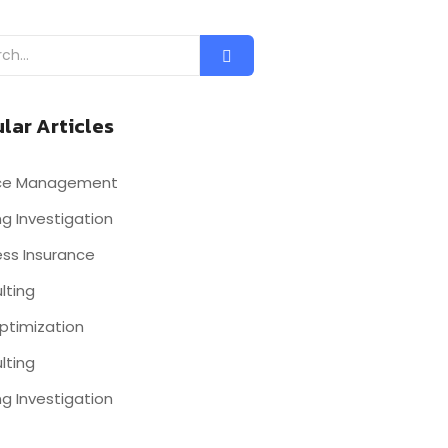
lar Articles
nce Management
g Investigation
ess Insurance
lting
ptimization
lting
g Investigation