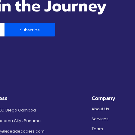
in the Journey
Subscribe
ess
Company
About Us
EO Diego Gamboa
Services
anama City , Panama.
Team
ty@ideadecoders.com