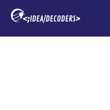
OneUI 7 de Sa
importante me
gracias a la IA