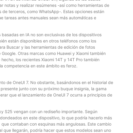
mar notas y realizar resúmenes -así como herramientas de
nes de terceros, como WhatsApp-. Estas opciones están
 que tareas antes manuales sean más automáticas e
basadas en IA no son exclusivas de los dispositivos
ién están disponibles en otros teléfonos como los
para Buscar y las herramientas de edición de fotos
de Google. Otras marcas como Huawei y Xiaomi también
 hecho, los recientes Xiaomi 14T y 14T Pro también
 la competencia en este ámbito es feroz.
E
B
nto de OneUI 7. No obstante, basándonos en el historial de
 presente junto con su próximo buque insignia, la gama
Lo
erar que el lanzamiento de OneUI 7 ocurra a principios de
th
lo
laxy S25 vengan con un rediseño importante. Según
edondeados en este dispositivo, lo que podría hacerlo más
, que contaban con esquinas más angulosas. Este cambio
cial que llegarán, podría hacer que estos modelos sean uno