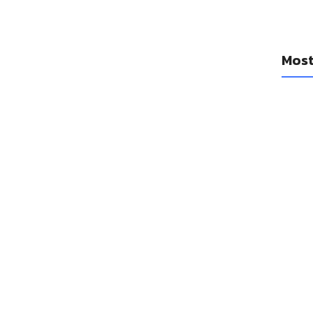
Most
YouTub
diario
cancio
14 a
Se filt
Watch 1
14 a
Las Ap
mejora
14 a
Las emp
un réco
adquis
14 a