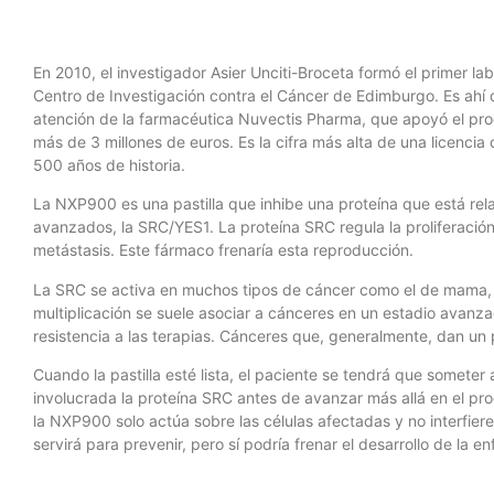
En 2010, el investigador Asier Unciti-Broceta formó el primer la
Centro de Investigación contra el Cáncer de Edimburgo. Es ahí d
atención de la farmacéutica Nuvectis Pharma, que apoyó el pro
más de 3 millones de euros. Es la cifra más alta de una licenci
500 años de historia.
La NXP900 es una pastilla que inhibe una proteína que está rel
avanzados, la SRC/YES1. La proteína SRC regula la proliferació
metástasis. Este fármaco frenaría esta reproducción.
La SRC se activa en muchos tipos de cáncer como el de mama, c
multiplicación se suele asociar a cánceres en un estadio avan
resistencia a las terapias. Cánceres que, generalmente, dan un 
Cuando la pastilla esté lista, el paciente se tendrá que someter 
involucrada la proteína SRC antes de avanzar más allá en el pro
la NXP900 solo actúa sobre las células afectadas y no interfier
servirá para prevenir, pero sí podría frenar el desarrollo de la 