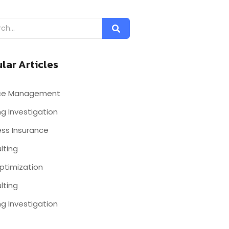
lar Articles
nce Management
g Investigation
ess Insurance
lting
ptimization
lting
g Investigation