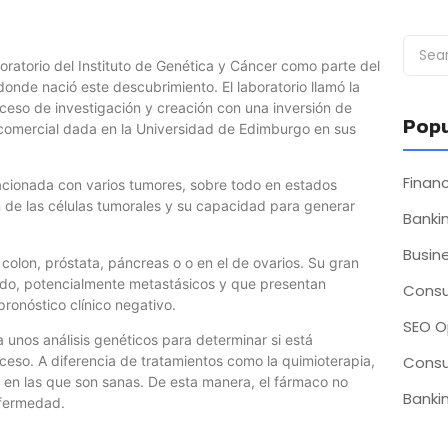
boratorio del Instituto de Genética y Cáncer como parte del
onde nació este descubrimiento. El laboratorio llamó la
ceso de investigación y creación con una inversión de
Popu
a comercial dada en la Universidad de Edimburgo en sus
Fina
acionada con varios tumores, sobre todo en estados
n de las células tumorales y su capacidad para generar
Bankin
Busin
olon, próstata, páncreas o o en el de ovarios. Su gran
zado, potencialmente metastásicos y que presentan
Consu
pronóstico clínico negativo.
SEO O
a unos análisis genéticos para determinar si está
Consu
ceso. A diferencia de tratamientos como la quimioterapia,
e en las que son sanas. De esta manera, el fármaco no
Bankin
enfermedad.