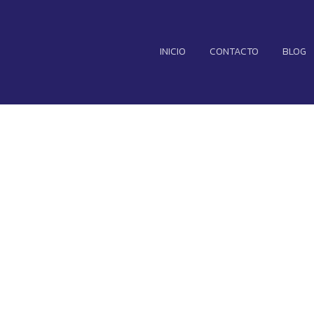
INICIO
CONTACTO
BLOG
uevo y revoluc
dría frenar el 
zadas