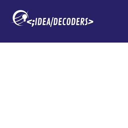
NXCP900, el n
fármaco que po
en fases avan