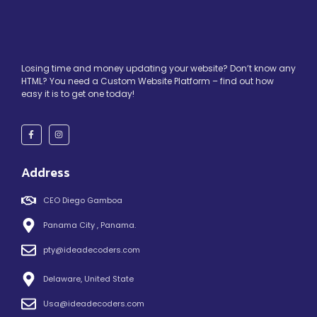
Losing time and money updating your website? Don’t know any
HTML? You need a Custom Website Platform – find out how
easy it is to get one today!
Address
CEO Diego Gamboa
Panama City , Panama.
pty@ideadecoders.com
Delaware, United State
Usa@ideadecoders.com