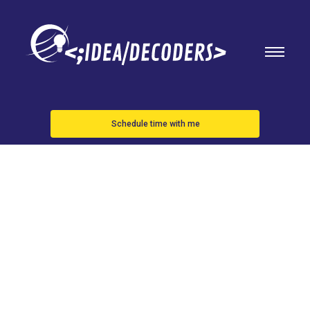
Schedule time with me
Nadal y
Alcaraz
renuncian a