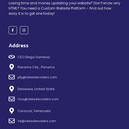
Losing time and money updating your website? Don’t know any
HTML? You need a Custom Website Platform – find out how
easy it is to get one today!
Address
CEO Diego Gamboa
Panama City , Panama.
pty@ideadecoders.com
Delaware, United State
Usa@ideadecoders.com
Caracas, Venezuela
Ve@ideadecoders.com