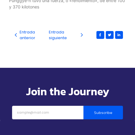
Punggye-ri tuvo una fuerza, o «rendimiento», de entre 100
y 370 kilotones
Entrada
Entrada
anterior
siguiente
Join the Journey
Subscribe