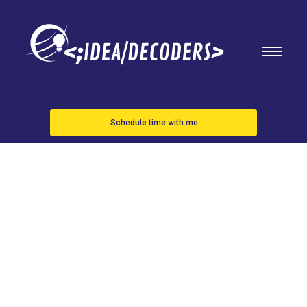
Schedule time with me
Las fuerzas
armadas de
EEUU, Japón