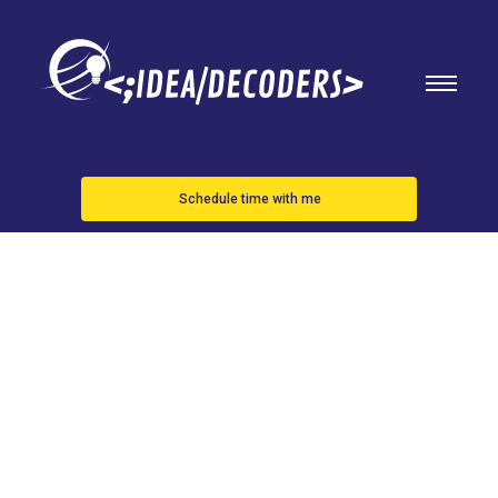
Schedule time with me
La cifra de
muertos por
el terremoto