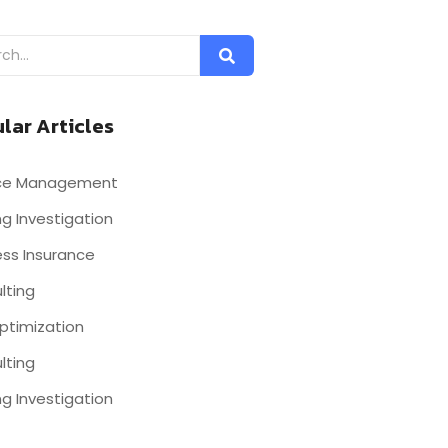
lar Articles
nce Management
g Investigation
ess Insurance
lting
ptimization
lting
g Investigation