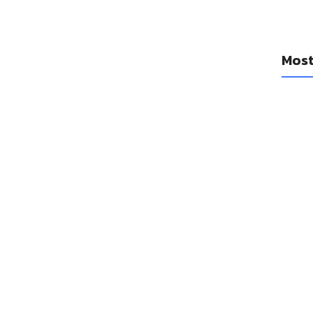
Most
YouTub
diario
cancio
14 a
Se filt
Watch 1
14 a
Las Ap
mejora
14 a
Las emp
un réco
adquis
14 a