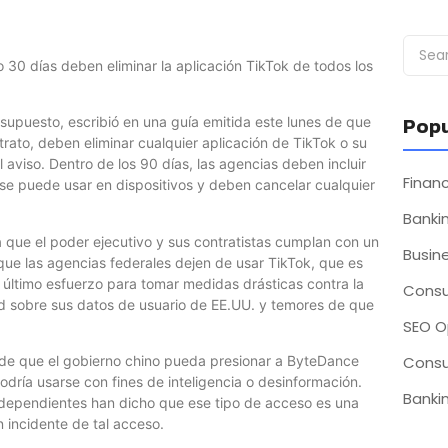
 30 días deben eliminar la aplicación TikTok de todos los
Popu
supuesto, escribió en una guía emitida este lunes de que
trato, deben eliminar cualquier aplicación de TikTok o su
 aviso. Dentro de los 90 días, las agencias deben incluir
Fina
 se puede usar en dispositivos y deben cancelar cualquier
Bankin
 que el poder ejecutivo y sus contratistas cumplan con un
Busin
ue las agencias federales dejen de usar TikTok, que es
último esfuerzo para tomar medidas drásticas contra la
Consu
 sobre sus datos de usuario de EE.UU. y temores de que
SEO O
Consu
de que el gobierno chino pueda presionar a ByteDance
dría usarse con fines de inteligencia o desinformación.
Bankin
dependientes han dicho que ese tipo de acceso es una
n incidente de tal acceso.