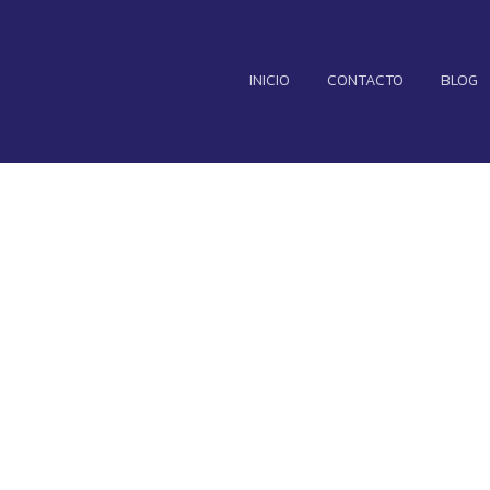
INICIO
CONTACTO
BLOG
a" tienen 30 dí
o de TikTok en
gubernamentale