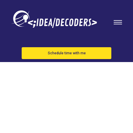
Schedule time with me
Japón lanza
su segundo
cohete