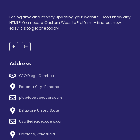
Losing time and money updating your website? Don’t know any
HTML? You need a Custom Website Platform – find out how
easy it is to get one today!
Address
CEO Diego Gamboa
Panama City , Panama.
pty@ideadecoders.com
Delaware, United State
Usa@ideadecoders.com
Caracas, Venezuela