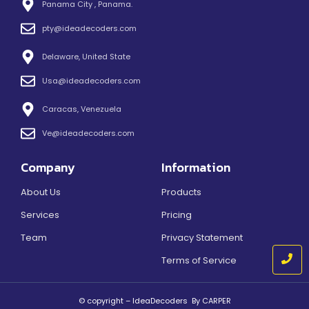
Panama City , Panama.
pty@ideadecoders.com
Delaware, United State
Usa@ideadecoders.com
Caracas, Venezuela
Ve@ideadecoders.com
Company
Information
About Us
Products
Services
Pricing
Team
Privacy Statement
Terms of Service
© copyright – IdeaDecoders By CARPER