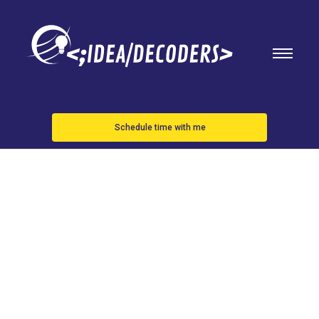
Schedule time with me
iPhone 15
Pro: las
pantallas