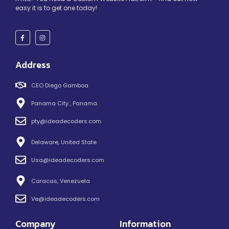
easy it is to get one today!
Address
CEO Diego Gamboa
Panama City , Panama.
pty@ideadecoders.com
Delaware, United State
Usa@ideadecoders.com
Caracas, Venezuela
Ve@ideadecoders.com
Company
Information