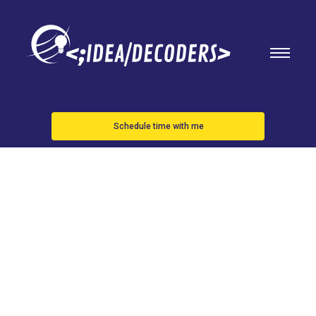
Schedule time with me
Gerard Piqué
anuncia que
se retira del