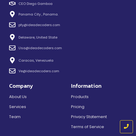
CEO Diego Gamboa
Panama City , Panama.
pty@ideadecoders.com
Delaware, United State
Usa@ideadecoders.com
Caracas, Venezuela
Ve@ideadecoders.com
Company
Information
About Us
Products
Services
Pricing
Team
Privacy Statement
Terms of Service