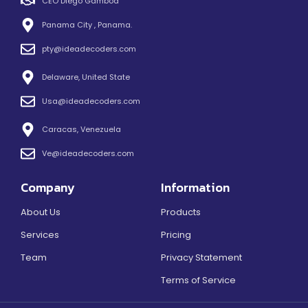
CEO Diego Gamboa
Panama City , Panama.
pty@ideadecoders.com
Delaware, United State
Usa@ideadecoders.com
Caracas, Venezuela
Ve@ideadecoders.com
Company
Information
About Us
Products
Services
Pricing
Team
Privacy Statement
Terms of Service