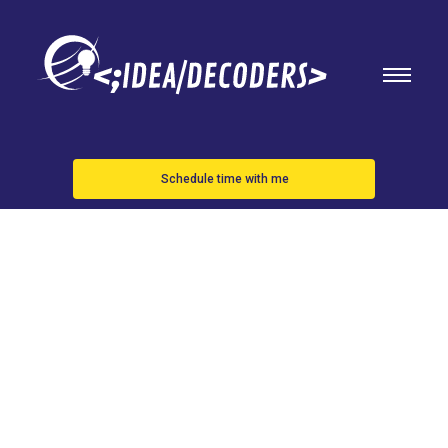
Schedule time with me
GADGETSNint
presenta un
despertador