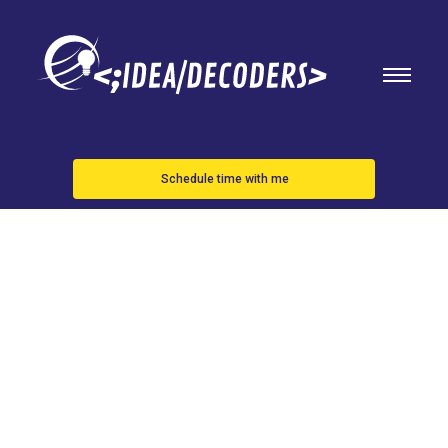
Schedule time with me
Fecha de
llegada de
iOS 18, esto