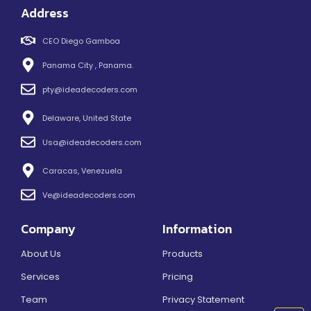
Address
CEO Diego Gamboa
Panama City , Panama.
pty@ideadecoders.com
Delaware, United State
Usa@ideadecoders.com
Caracas, Venezuela
Ve@ideadecoders.com
Company
Information
About Us
Products
Services
Pricing
Team
Privacy Statement