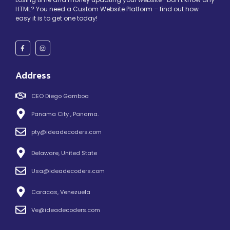
HTML? You need a Custom Website Platform – find out how
easy it is to get one today!
Address
CEO Diego Gamboa
Panama City , Panama.
pty@ideadecoders.com
Delaware, United State
Usa@ideadecoders.com
Caracas, Venezuela
Ve@ideadecoders.com