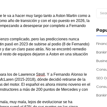
e le va a hacer muy largo tanto a Aston Martin como a
omo año de transición y con el ojo puesto en 2026
, la
tá empezando a desesperar por completo a Fernando
Popu
ienzo complicado, pero las predicciones nunca
Fina
rtin pasó en 2023 de subirse al podio (8 de Fernando)
le y dar un claro paso atrás. No se encontró remedio
Bankin
el resto de equipos dejaron a Aston en una situación
Busin
Consu
 para los de Lawrence
Stroll
. Y a Fernando Alonso le
SEO O
cLaren (2015-2018), dónde decidió retirarse de la
as del motor. El español es ahora mismo noveno en el
Consu
nstructores a más de 200 puntos de Mercedes y con
Bankin
mala, muy mala, lejos de evolucionar se ha
lonso sumó el 62% de sus puntos en las cinco