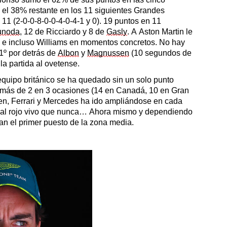
a el 38% restante en los 11 siguientes Grandes
11 (2-0-0-8-0-0-4-0-4-1 y 0). 19 puntos en 11
unoda
, 12 de Ricciardo y 8 de
Gasly
. A Aston Martin le
 e incluso Williams en momentos concretos. No hay
11º por detrás de
Albon
y
Magnussen
(10 segundos de
a partida al ovetense.
 equipo británico se ha quedado sin un solo punto
do más de 2 en 3 ocasiones (14 en Canadá, 10 en Gran
ren, Ferrari y Mercedes ha ido ampliándose en cada
ás al rojo vivo que nunca… Ahora mismo y dependiendo
E
nan el primer puesto de la zona media.
B
Lo
th
lo