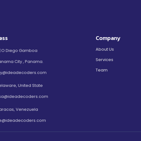
ess
Company
About Us
EO Diego Gamboa
Services
anama City , Panama.
Team
ty@ideadecoders.com
elaware, United State
sa@ideadecoders.com
aracas, Venezuela
e@ideadecoders.com