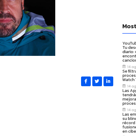
Most
YouTub
Tu des
diario:
encont
cancio
14 a
Se filt
proces
Watch 1
14 a
Las App
tendrá
mejora
proces
14 a
Las em
su blin
récord 
fusion
en cib