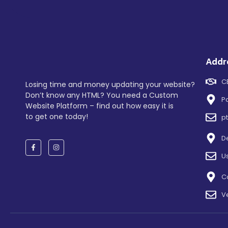
Addr
C
Losing time and money updating your website?
Don’t know any HTML? You need a Custom
P
Website Platform – find out how easy it is
to get one today!
p
D
U
C
V