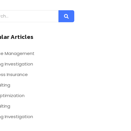
lar Articles
nce Management
g Investigation
ess Insurance
lting
ptimization
lting
g Investigation