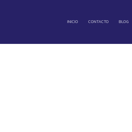
INICIO
CONTACTO
BLOG
idencia la caída
Aston Martin y 
l en peor en 20