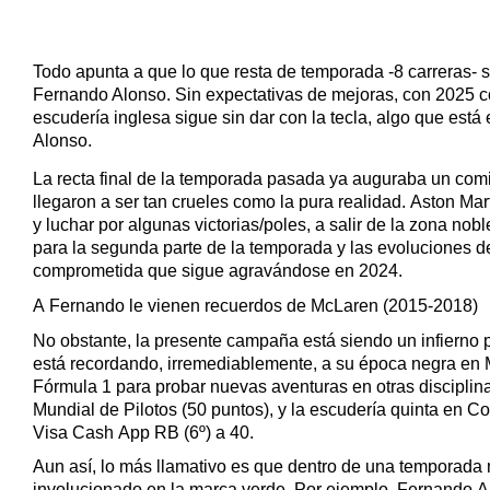
Todo apunta a que lo que resta de temporada -8 carreras- s
Fernando Alonso. Sin expectativas de mejoras, con 2025 c
escudería inglesa sigue sin dar con la tecla, algo que es
Alonso.
La recta final de la temporada pasada ya auguraba un com
llegaron a ser tan crueles como la pura realidad. Aston Ma
y luchar por algunas victorias/poles, a salir de la zona nob
para la segunda parte de la temporada y las evoluciones d
comprometida que sigue agravándose en 2024
.
A Fernando le vienen recuerdos de McLaren (2015-2018)
No obstante, la presente campaña está siendo un infierno
está recordando, irremediablemente, a su época negra en M
Fórmula 1 para probar nuevas aventuras en otras disciplin
Mundial de Pilotos (50 puntos), y la escudería quinta
en Co
Visa Cash App RB (6º) a 40.
Aun así, lo más llamativo es que dentro de una temporada 
involucionado en la marca verde. Por ejemplo, Fernando A