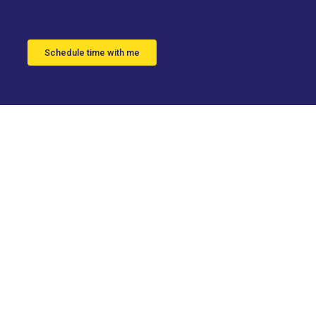
Schedule time with me
 a los
Fernando
24