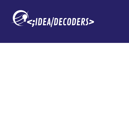
El dato que ev
infiernos de 
Alonso: de ma