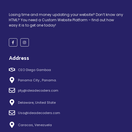
Losing time and money updating your website? Don’t know any
HTML? You need a Custom Website Platform – find out how
easy it is to get one today!
Address
CEO Diego Gamboa
Panama City , Panama.
pty@ideadecoders.com
Delaware, United State
Usa@ideadecoders.com
Caracas, Venezuela