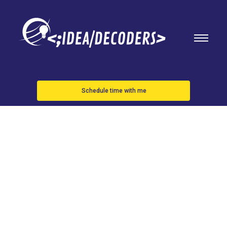
Schedule time with me
Derribado en
Ucrania un
dron de