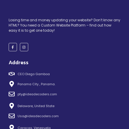
Losing time and money updating your website? Don’t know any
HTML? You need a Custom Website Platform – find out how
easy it is to get one today!
Address
CEO Diego Gamboa
Panama City , Panama.
pty@ideadecoders.com
Delaware, United State
Usa@ideadecoders.com
Caracas, Venezuela