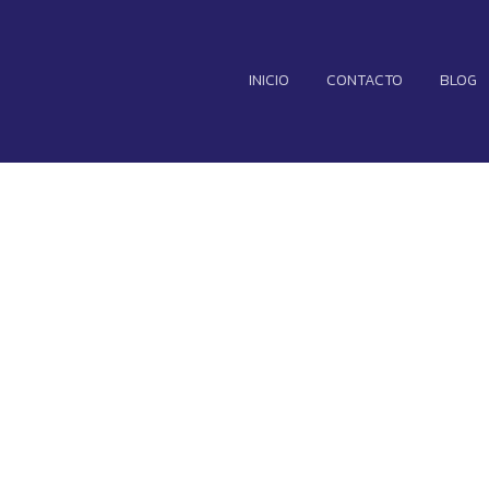
INICIO
CONTACTO
BLOG
cita salir de pr
as imágenes de 
culpan