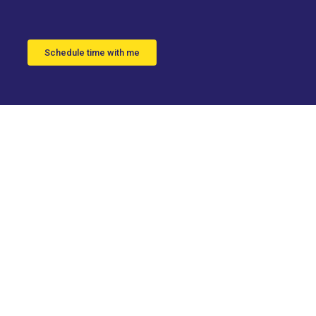
Schedule time with me
isión y
las