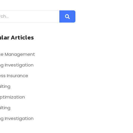
lar Articles
nce Management
g Investigation
ess Insurance
lting
ptimization
lting
g Investigation