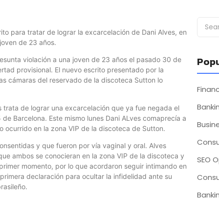
to para tratar de lograr la excarcelación de Dani Alves, en
 joven de 23 años.
Popu
resunta violación a una joven de 23 años el pasado 30 de
ertad provisional. El nuevo escrito presentado por la
las cámaras del reservado de la discoteca Sutton lo
Fina
Bankin
s trata de lograr una excarcelación que ya fue negada el
5 de Barcelona. Este mismo lunes Dani ALves comaprecía a
Busin
lo ocurrido en la zona VIP de la discoteca de Sutton.
Consu
onsentidas y que fueron por vía vaginal y oral. Alves
 que ambos se conocieran en la zona VIP de la discoteca y
SEO O
 primer momento, por lo que acordaron seguir intimando en
Consu
primera declaración para ocultar la infidelidad ante su
rasileño.
Bankin