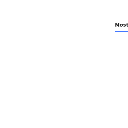
Most
YouTub
diario
cancio
14 a
Se filt
Watch 1
14 a
Las Ap
mejora
14 a
Las emp
un réco
adquis
14 a