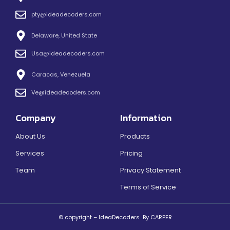
pty@ideadecoders.com
Delaware, United State
Usa@ideadecoders.com
Caracas, Venezuela
Ve@ideadecoders.com
Company
Information
About Us
Products
Services
Pricing
Team
Privacy Statement
Terms of Service
© copyright – IdeaDecoders By CARPER