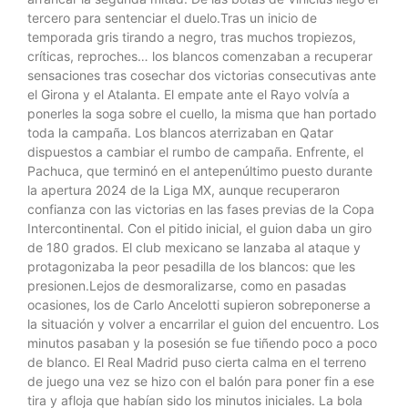
tercero para sentenciar el duelo.Tras un inicio de
temporada gris tirando a negro, tras muchos tropiezos,
críticas, reproches… los blancos comenzaban a recuperar
sensaciones tras cosechar dos victorias consecutivas ante
el Girona y el Atalanta. El empate ante el Rayo volvía a
ponerles la soga sobre el cuello, la misma que han portado
toda la campaña. Los blancos aterrizaban en Qatar
dispuestos a cambiar el rumbo de campaña. Enfrente, el
Pachuca, que terminó en el antepenúltimo puesto durante
la apertura 2024 de la Liga MX, aunque recuperaron
confianza con las victorias en las fases previas de la Copa
Intercontinental. Con el pitido inicial, el guion daba un giro
de 180 grados. El club mexicano se lanzaba al ataque y
protagonizaba la peor pesadilla de los blancos: que les
presionen.Lejos de desmoralizarse, como en pasadas
ocasiones, los de Carlo Ancelotti supieron sobreponerse a
la situación y volver a encarrilar el guion del encuentro. Los
minutos pasaban y la posesión se fue tiñendo poco a poco
de blanco. El Real Madrid puso cierta calma en el terreno
de juego una vez se hizo con el balón para poner fin a ese
tira y afloja que habían sido los minutos iniciales. La bola