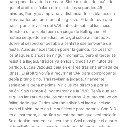
para poner la victoria de cara. Siete minutos después de
que el árbitro señalara el inicio de los segundos 45
minutos, Rodrygo ampliaba la distancia de los blancos en
el marcador con un impecable golazo. El tanto tuvo que
pasar por la revisión del VAR antes de subir al luminoso,
debido a un posible fuera de juego de Bellingham. El
festejo se quedó a medias, pero gol subió al marcador.
Sobre el césped empezaba a sentirse ese ambiente de
fiesta. Aunque necesitaban poner la guinda. No cesaron
los ataques blancos en ningún momento, pero el tercer se
resistía a llegar.Entrados ya en los últimos 10 minutos de
partido, Lucas Vázquez caía en el área tras una entrada de
Idrissi. El árbitro volvía a recurrir al VAR para comprobar si
debía pitarlo o no. Tras revisar la jugada, finalmente
señalaba la pena máxima. Vinicius iba directo a por el
balón. Solo faltaba él por marcar de la VMR. Tenía que ser
él quien lanzara desde los once metros. A punto estuvo de
fallar, dado que Carlos Moreno adivinó el lado e incluso
tocó el balón, pero no fue suficiente para pararlo. Con 3-0
en el marcador, el partido ya estaba más que sentenciado.
Solo debían mantener el resultado. Casi consigue el cuarto
el brasileño, pero la vaselina se le quedó corta. Instantes