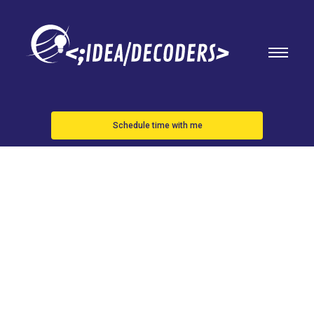
Schedule time with me
Apple tiene
muy cerca
iOS 17.3 y,