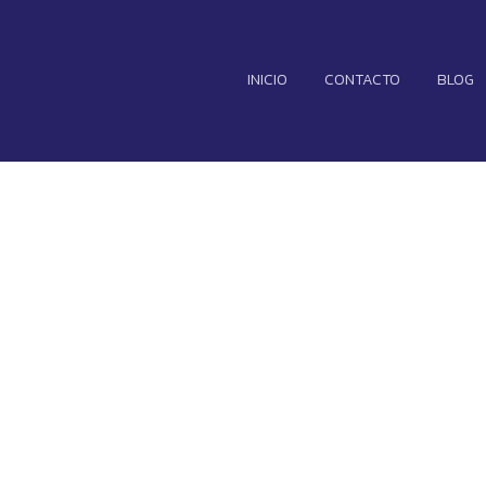
INICIO
CONTACTO
BLOG
donado sus pla
 anillo intelige