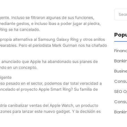
nte. Incluso se filtraron algunas de sus funciones,
ediante gestos, e incluso ibas a poder jugar al piedra,
Ring se ha cancelado.
Popu
ropia alternativa al Samsung Galaxy Ring y otros anillos
 wearables. Pero el periodista Mark Gurman nos ha chafado
Fina
Bankin
a anunciado que Apple ha abandonado sus planes de
jando en un concepto.
Busin
ligente
Consu
so pesado en el sector, podemos dar total veracidad a
ancelado el proyecto Apple Smart Ring? Su familia de
SEO O
Consu
odría canibalizar ventas del Apple Watch, un producto
azones para lanzar este nuevo gadget. Y la decisión es
Bankin