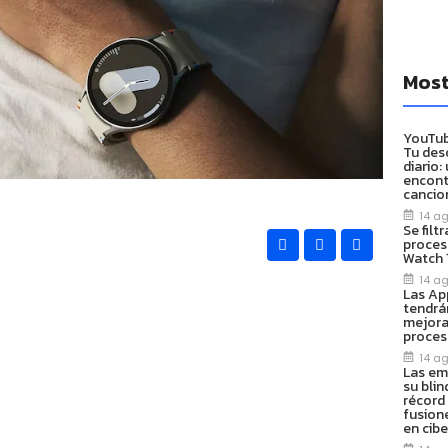
Most
YouTub
Tu des
diario:
encont
cancio
14 a
Se filt
proces
Watch 1
14 a
Las App
tendrá
mejora
proces
14 a
Las em
su blin
récord 
fusion
en cib