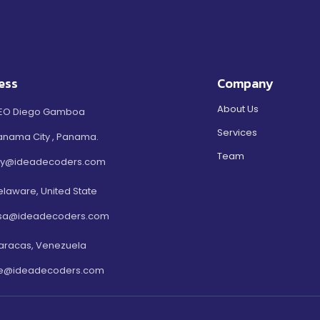
ess
Company
About Us
EO Diego Gamboa
Services
anama City , Panama.
Team
ty@ideadecoders.com
elaware, United State
sa@ideadecoders.com
aracas, Venezuela
e@ideadecoders.com