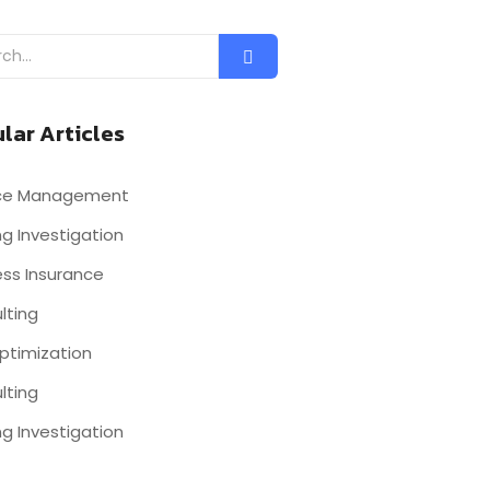
lar Articles
nce Management
g Investigation
ess Insurance
lting
ptimization
lting
g Investigation