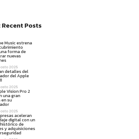
 Recent Posts
e Music estrena
cubrimiento
 una forma de
rar nuevas
nes
gosto 2025
ran detalles del
ador del Apple
1
gosto 2025
le Vision Pro 2
n una gran
 en su
ador
gosto 2025
presas aceleran
daje digital con un
histórico de
es y adquisiciones
erseguridad