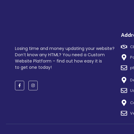
Addr
C
Losing time and money updating your website?
Don’t know any HTML? You need a Custom
P
Website Platform – find out how easy it is
to get one today!
p
D
U
C
V