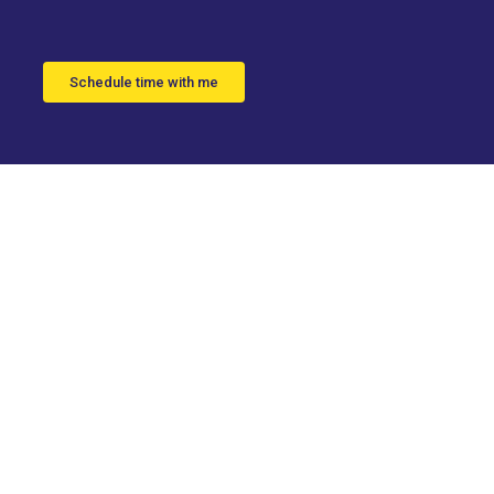
Schedule time with me
nes de
nte